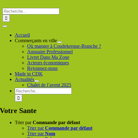
Passer
au
Rechercher
contenu
:
Toggle
Navigation
Accueil
Commerçants en ville
Où manger à Coudekerque-Branche ?
Annuaire Professionnel
Livret Dans Ma Zone
Acteurs économiques
Rejoignez-nous
Made in CDK
Actualités
Chalet de l’avent 2025
Rechercher
:
Votre Sante
Trier par
Commande par défaut
Trier par
Commande par défaut
Trier par
Nom