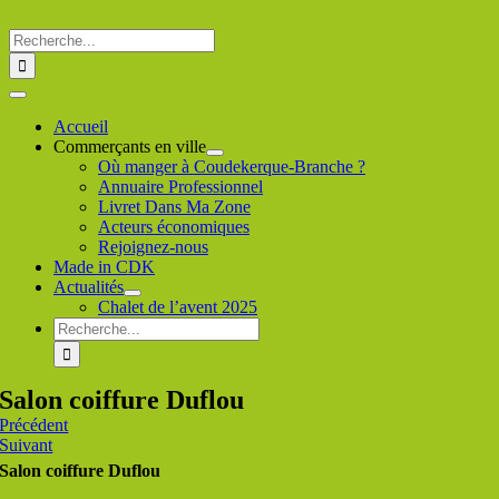
Passer
au
Rechercher
contenu
:
Toggle
Navigation
Accueil
Commerçants en ville
Où manger à Coudekerque-Branche ?
Annuaire Professionnel
Livret Dans Ma Zone
Acteurs économiques
Rejoignez-nous
Made in CDK
Actualités
Chalet de l’avent 2025
Rechercher
:
Salon coiffure Duflou
Précédent
Suivant
Salon coiffure Duflou