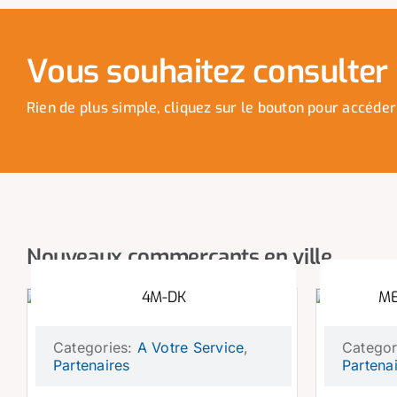
Vous souhaitez consulter n
Rien de plus simple, cliquez sur le bouton pour accéder
Nouveaux commerçants en ville
4M-DK
ME
Categories:
A Votre Service
,
Categor
Partenaires
Partena