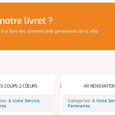
otre livret ?
 à la liste des commerçants partenaires de la ville
S COUPS 2 CŒURS
AR RENOVATIO
ies:
A Votre Service
,
Categories:
A Votre Ser
ires
Partenaires