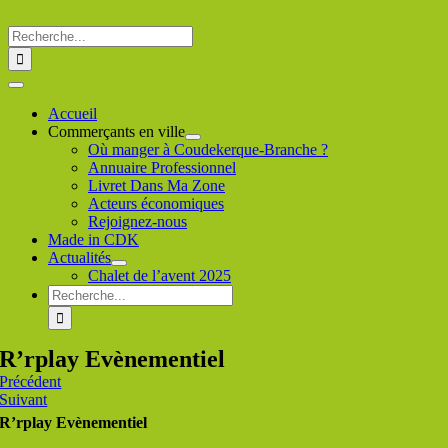
Passer
au
Rechercher
contenu
:
Toggle
Navigation
Accueil
Commerçants en ville
Où manger à Coudekerque-Branche ?
Annuaire Professionnel
Livret Dans Ma Zone
Acteurs économiques
Rejoignez-nous
Made in CDK
Actualités
Chalet de l’avent 2025
Rechercher
:
R’rplay Evènementiel
Précédent
Suivant
R’rplay Evènementiel