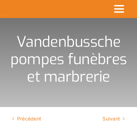
Passer
Toggl
au
contenu
Naviga
Accueil
Vandenbussche
Commerçants en v
pompes funèbres
Made in CDK
et marbrerie
Actualités
Rechercher
:
Précédent
Suivant