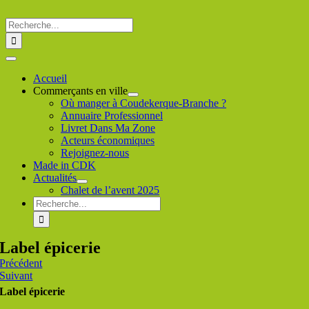
Passer
au
Rechercher
contenu
:
Toggle
Navigation
Accueil
Commerçants en ville
Où manger à Coudekerque-Branche ?
Annuaire Professionnel
Livret Dans Ma Zone
Acteurs économiques
Rejoignez-nous
Made in CDK
Actualités
Chalet de l’avent 2025
Rechercher
:
Label épicerie
Précédent
Suivant
Label épicerie