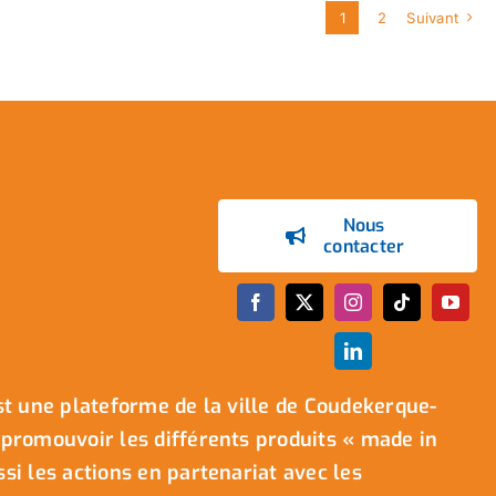
1
2
Suivant
Nous
contacter
t une plateforme de la ville de Coudekerque-
promouvoir les différents produits « made in
i les actions en partenariat avec les