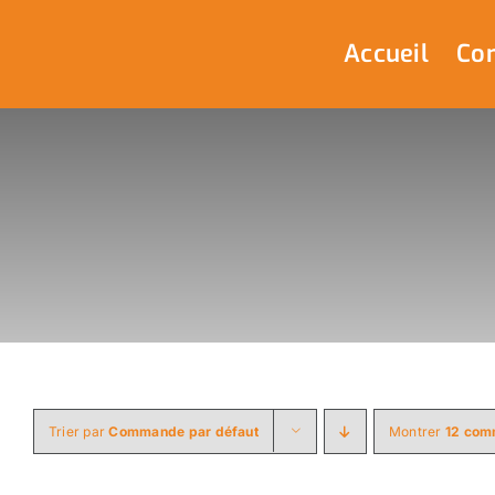
Passer
au
Accueil
Com
contenu
Trier par
Commande par défaut
Montrer
12 com