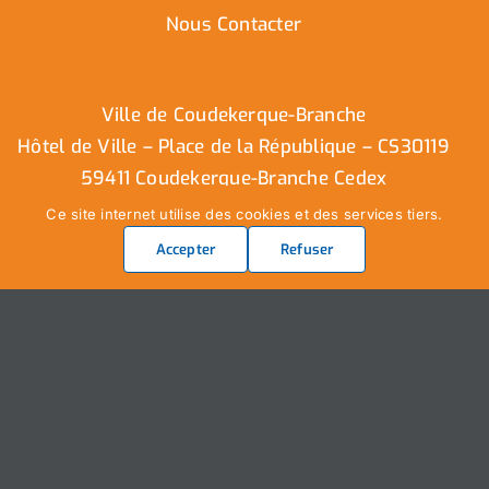
Nous Contacter
Ville de Coudekerque-Branche
Hôtel de Ville – Place de la République – CS30119
59411 Coudekerque-Branche Cedex
Tél : 03.28.29.25.25
Ce site internet utilise des cookies et des services tiers.
Accepter
Refuser
Nous contacter
Ville de Coudekerque-Branche – Tous droits réservés ©
2025 I
Mentions légales
I
Protection vie privée