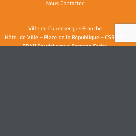
Nous Contacter
Ville de Coudekerque-Branche
Hôtel de Ville – Place de la République – CS30119
59411 Coudekerque-Branche Cedex
Tél : 03.28.29.25.25
Nous contacter
Ville de Coudekerque-Branche – Tous droits réservés ©
2025 I
Mentions légales
I
Protection vie privée