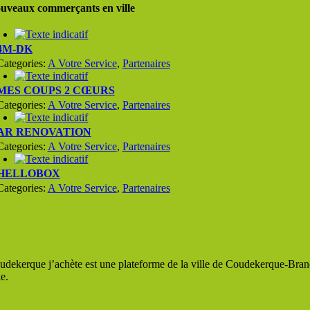
uveaux commerçants en ville
4M-DK
Categories:
A Votre Service
,
Partenaires
MES COUPS 2 CŒURS
Categories:
A Votre Service
,
Partenaires
AR RENOVATION
Categories:
A Votre Service
,
Partenaires
HELLOBOX
Categories:
A Votre Service
,
Partenaires
udekerque j’achète est une plateforme de la ville de Coudekerque-Branc
le.