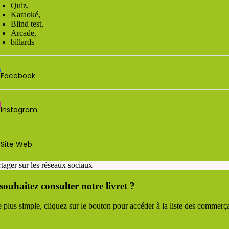
Quiz,
Karaoké,
Blind test,
Arcade,
billards
Facebook
Instagram
Site Web
rtager sur les réseaux sociaux
souhaitez consulter notre livret ?
 plus simple, cliquez sur le bouton pour accéder à la liste des commerçan