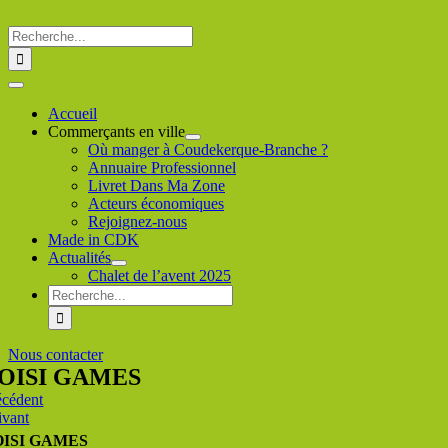
Passer
au
Rechercher
contenu
:
Toggle
Navigation
Accueil
Commerçants en ville
Où manger à Coudekerque-Branche ?
Annuaire Professionnel
Livret Dans Ma Zone
Acteurs économiques
Rejoignez-nous
Made in CDK
Actualités
Chalet de l’avent 2025
Rechercher
:
Nous contacter
OISI GAMES
écédent
ivant
OISI GAMES