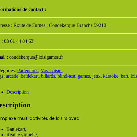
formations de contact :
resse : Route de Furnes , Coudekerque-Branche 59210
l : 03 61 44 84 63
ail : coudekerque@loisigames.fr
tegories:
Partenaires
,
Vos Loisirs
gs:
arcade
,
battlekart
,
billards
,
blind-test
,
games
,
jeux
,
karaoke
,
kart
,
loi
Description
escription
mplexe multi activités de loisirs avec :
Battlekart,
Réalité virtuelle,