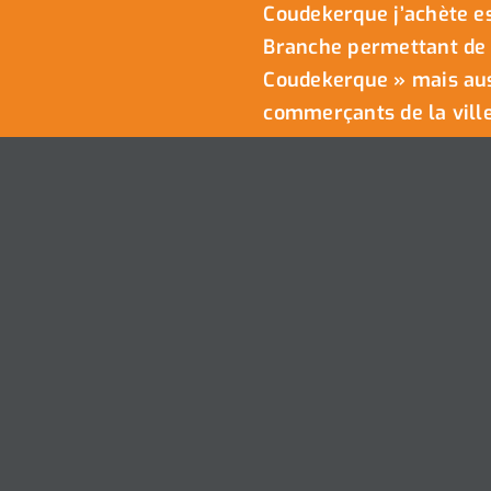
Coudekerque j’achète es
Branche permettant de 
Coudekerque » mais auss
commerçants de la ville
Nous Contacter
Ville de Coudekerque-Branche – Tou