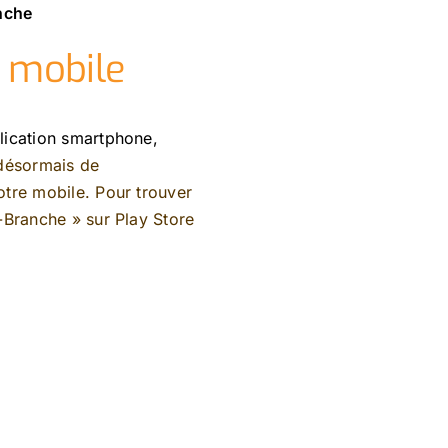
anche
n mobile
lication smartphone,
 désormais de
tre mobile. Pour trouver
e-Branche »
sur
Play Store