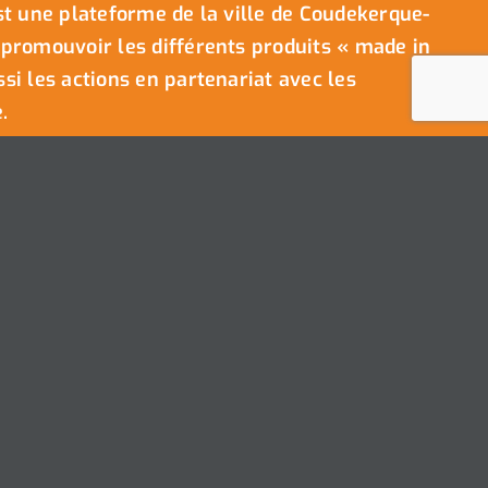
t une plateforme de la ville de Coudekerque-
promouvoir les différents produits « made in
i les actions en partenariat avec les
.
Ville de Coudekerque-Branche
Hôtel de Ville – Place de la République – CS30119
59411 Coudekerque-Branche Cedex
Tél : 03.28.29.25.25
s droits réservés © 2025 I
Mentions légales
I
Protection vie privée