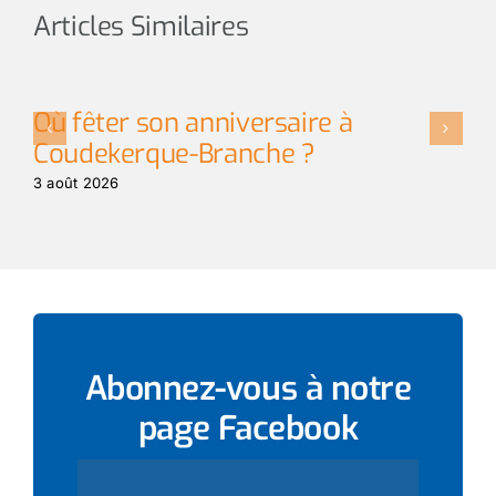
Articles Similaires
Où fêter son anniversaire à
L
Coudekerque-Branche ?
t
3 août 2026
3 
Abonnez-vous à notre
page
Facebook