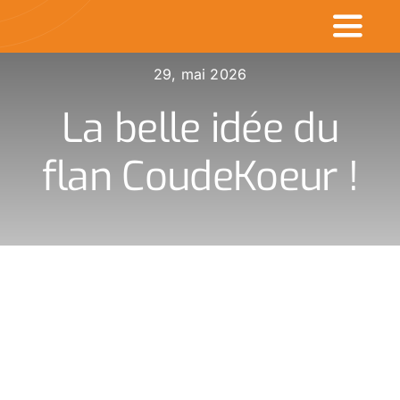
Passer
Toggl
au
contenu
Naviga
29, mai 2026
Accueil
La belle idée du
Commerçants en v
flan CoudeKoeur !
Made in CDK
Actualités
Rechercher
: