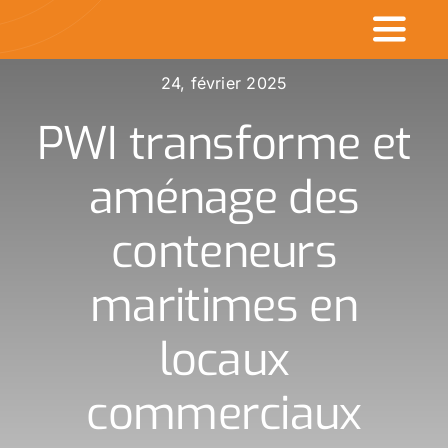
Passer
Toggl
au
contenu
Naviga
24, février 2025
Accueil
PWI transforme et
Commerçants en v
aménage des
Made in CDK
conteneurs
Actualités
maritimes en
Rechercher
locaux
:
commerciaux