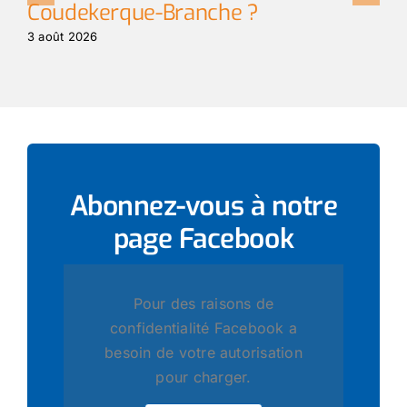
Coudekerque-Branche ?
t
3 août 2026
3 
Abonnez-vous à notre
page
Facebook
Pour des raisons de
confidentialité Facebook a
besoin de votre autorisation
pour charger.