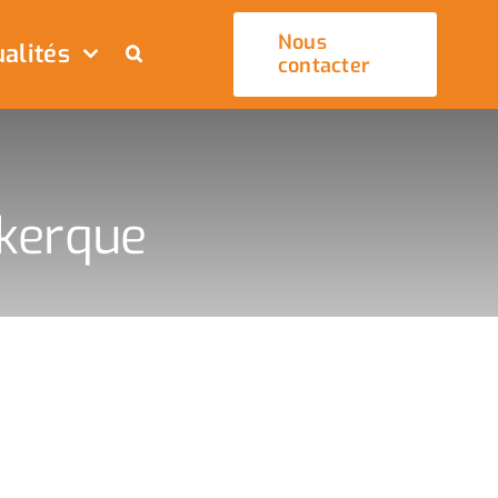
Nous
alités
contacter
ekerque