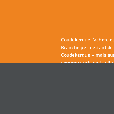
Coudekerque j’achète es
Branche permettant de 
Coudekerque » mais auss
commerçants de la ville
Nous Contacter