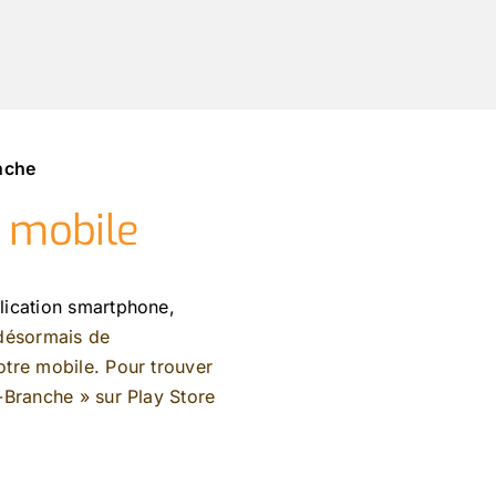
anche
n mobile
lication smartphone,
 désormais de
tre mobile. Pour trouver
e-Branche »
sur
Play Store