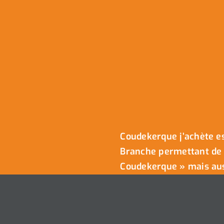
Coudekerque j’achète es
Branche permettant de 
Coudekerque » mais auss
commerçants de la ville