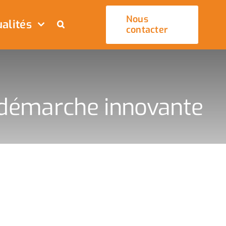
Nous
alités
contacter
e démarche innovante