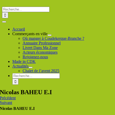
Passer
au
Rechercher
contenu
:
Toggle
Navigation
Accueil
Commerçants en ville
Où manger à Coudekerque-Branche ?
Annuaire Professionnel
Livret Dans Ma Zone
Acteurs économiques
Rejoignez-nous
Made in CDK
Actualités
Chalet de l’avent 2025
Rechercher
:
Nicolas BAHEU E.I
Précédent
Suivant
Nicolas BAHEU E.I