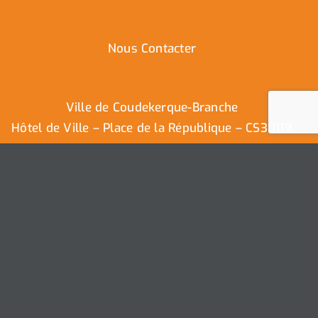
Nous Contacter
Ville de Coudekerque-Branche
Hôtel de Ville – Place de la République – CS30119
59411 Coudekerque-Branche Cedex
Tél : 03.28.29.25.25
Nous contacter
Ville de Coudekerque-Branche – Tous droits réservés ©
2025 I
Mentions légales
I
Protection vie privée