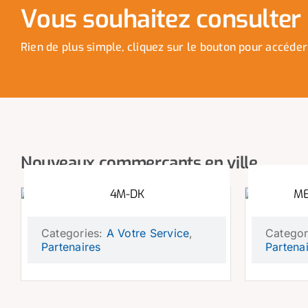
Vous souhaitez consulter n
Rien de plus simple, cliquez sur le bouton pour accéder
Nouveaux commerçants en ville
4M-DK
ME
Categories:
A Votre Service
,
Categor
Partenaires
Partena