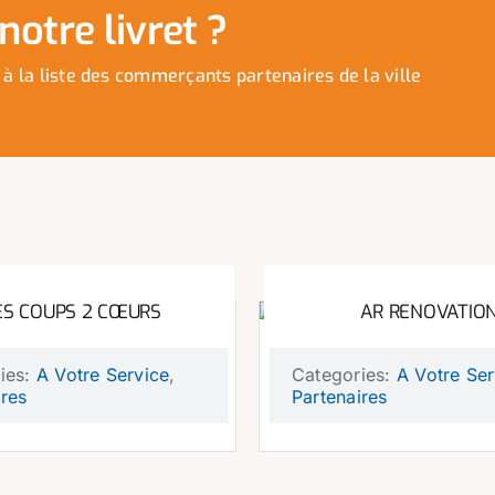
otre livret ?
 à la liste des commerçants partenaires de la ville
S COUPS 2 CŒURS
AR RENOVATIO
ies:
A Votre Service
,
Categories:
A Votre Ser
ires
Partenaires