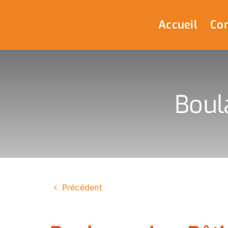
Passer
au
Accueil
Com
contenu
Boul
Précédent