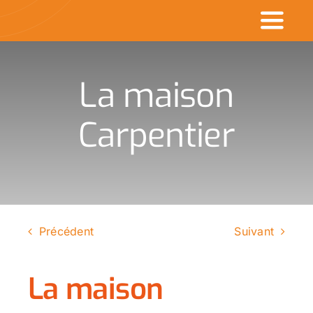
Passer
Toggl
au
contenu
Naviga
Accueil
La maison
Commerçants en v
Carpentier
Made in CDK
Actualités
Rechercher
Précédent
Suivant
:
La maison