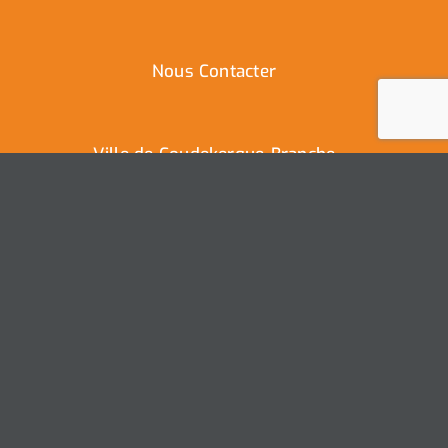
Nous Contacter
Ville de Coudekerque-Branche
Hôtel de Ville – Place de la République – CS30119
59411 Coudekerque-Branche Cedex
Tél : 03.28.29.25.25
Nous contacter
Ville de Coudekerque-Branche – Tous droits réservés ©
2025 I
Mentions légales
I
Protection vie privée