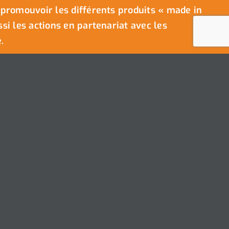
promouvoir les différents produits « made in
i les actions en partenariat avec les
.
Ville de Coudekerque-Branche
Hôtel de Ville – Place de la République – CS30119
59411 Coudekerque-Branche Cedex
Tél : 03.28.29.25.25
s droits réservés © 2025 I
Mentions légales
I
Protection vie privée