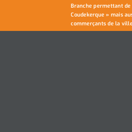
Branche permettant de 
Coudekerque » mais auss
commerçants de la ville
Nous Contacter
Ville de Coudekerque-Branche – Tou