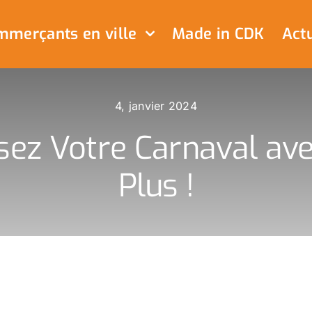
merçants en ville
Made in CDK
Actu
4, janvier 2024
isez Votre Carnaval ave
Plus !