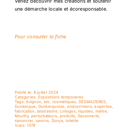
Venez découvrir mes créations et soutenir
une démarche locale et écoresponsable.
Pour consulter la fiche
Publié le: 8 juillet 2024
Categories:
Expositions temporaires
Tags:
Avignon
,
bio
,
cosmétiques
,
DESMAZIERES
,
Dunkerque
,
Dunkerquoise
,
endocriniens
,
expertise
,
fabrication
,
laboratoire
,
Limoges
,
liquides
,
maître
,
Mouthy
,
perturbateurs
,
produits
,
Savonnerie
,
savonnier
,
savons
,
Sonya
,
toilette
Vues: 1378