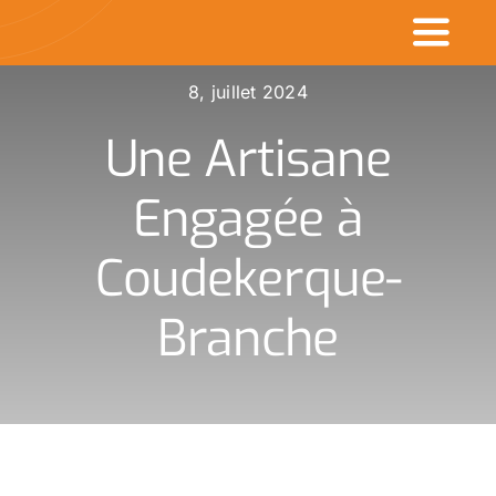
Passer
Toggl
au
contenu
Naviga
8, juillet 2024
Accueil
Une Artisane
Commerçants en v
Engagée à
Made in CDK
Coudekerque-
Actualités
Branche
Rechercher
: