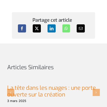
Partage cet article
Articles Similaires
La tête dans les nuages : une porte
D
ouverte sur la création
12 
3 mars 2025