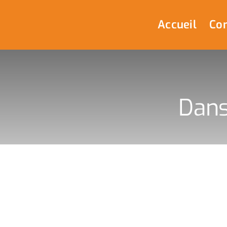
Passer
au
Accueil
Com
contenu
Dans