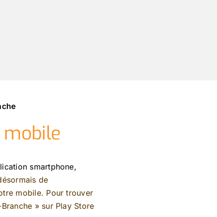
anche
n mobile
lication smartphone,
 désormais de
tre mobile. Pour trouver
e-Branche »
sur
Play Store