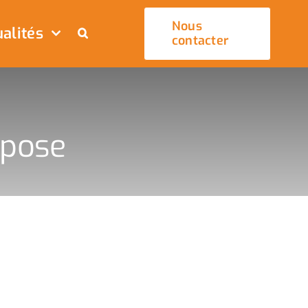
Nous
alités
contacter
xpose