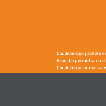
Coudekerque j’achète es
Branche permettant de 
Coudekerque » mais auss
commerçants de la ville