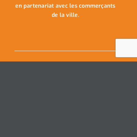
en partenariat avec les commerçants
de la ville.
Nous Contacter
Ville de Coudekerque-Branche
Hôtel de Ville – Place de la République – CS30119
59411 Coudekerque-Branche Cedex