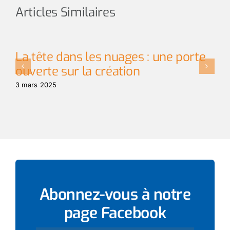
Articles Similaires
La tête dans les nuages : une porte
D
ouverte sur la création
12 
3 mars 2025
Abonnez-vous à notre
page
Facebook