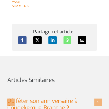
zone
Vues: 1402
Partage cet article
Articles Similaires
Où fêter son anniversaire à
L
Coudekerque-Branche ?
t