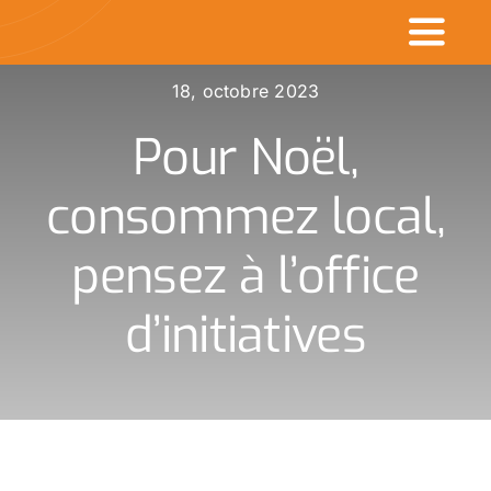
Passer
Toggl
au
contenu
Naviga
18, octobre 2023
Accueil
Pour Noël,
Commerçants en v
consommez local,
Made in CDK
pensez à l’office
Actualités
d’initiatives
Rechercher
: