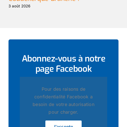
3 août 2026
3 
Abonnez-vous à notre
page
Facebook
Pour des raisons de
confidentialité Facebook a
besoin de votre autorisation
pour charger.
J'accepte