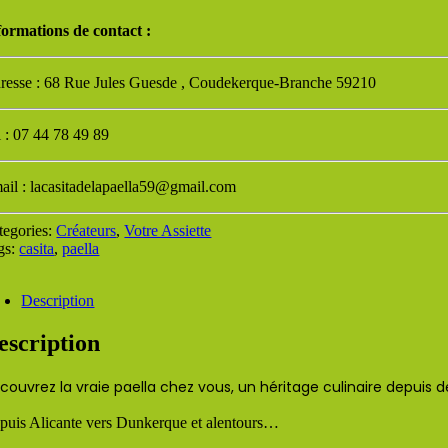
formations de contact :
resse : 68 Rue Jules Guesde , Coudekerque-Branche 59210
l : 07 44 78 49 89
ail : lacasitadelapaella59@gmail.com
tegories:
Créateurs
,
Votre Assiette
gs:
casita
,
paella
Description
escription
couvrez la vraie paella chez vous, un héritage culinaire depuis 
puis Alicante vers Dunkerque et alentours…