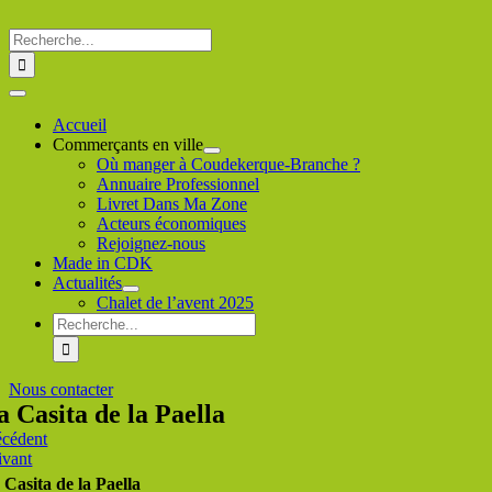
Passer
au
Rechercher
contenu
:
Toggle
Navigation
Accueil
Commerçants en ville
Où manger à Coudekerque-Branche ?
Annuaire Professionnel
Livret Dans Ma Zone
Acteurs économiques
Rejoignez-nous
Made in CDK
Actualités
Chalet de l’avent 2025
Rechercher
:
Nous contacter
a Casita de la Paella
écédent
ivant
 Casita de la Paella