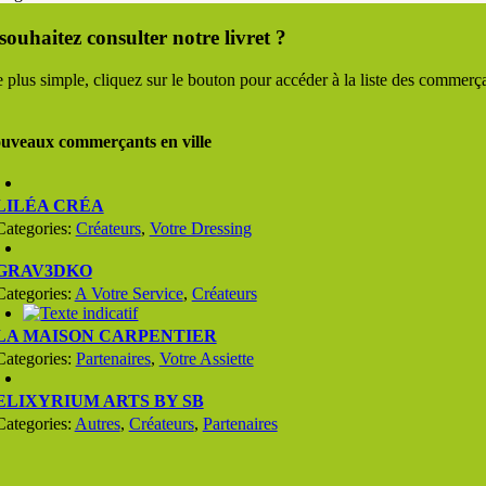
souhaitez consulter notre livret ?
 plus simple, cliquez sur le bouton pour accéder à la liste des commerçan
uveaux commerçants en ville
LILÉA CRÉA
Categories:
Créateurs
,
Votre Dressing
GRAV3DKO
Categories:
A Votre Service
,
Créateurs
LA MAISON CARPENTIER
Categories:
Partenaires
,
Votre Assiette
ELIXYRIUM ARTS BY SB
Categories:
Autres
,
Créateurs
,
Partenaires