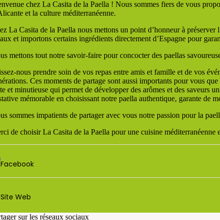
envenue chez La Casita de la Paella ! Nous sommes fiers de vous proposer
Alicante et la culture méditerranéenne.
ez La Casita de la Paella nous mettons un point d’honneur à préserver l
caux et importons certains ingrédients directement d’Espagne pour garant
us mettons tout notre savoir-faire pour concocter des paellas savoureuse
issez-nous prendre soin de vos repas entre amis et famille et de vos évé
nérations. Ces moments de partage sont aussi importants pour vous que po
nte et minutieuse qui permet de développer des arômes et des saveurs uni
stative mémorable en choisissant notre paella authentique, garante de m
us sommes impatients de partager avec vous notre passion pour la pael
rci de choisir La Casita de la Paella pour une cuisine méditerranéenne 
Facebook
Site Web
rtager sur les réseaux sociaux