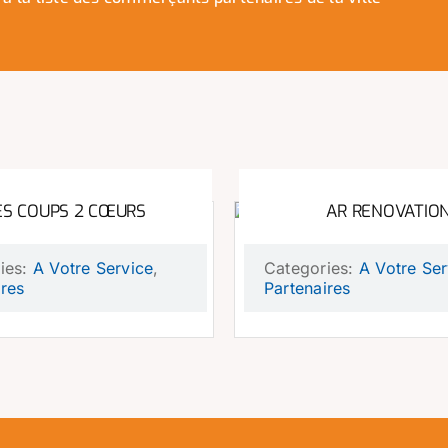
S COUPS 2 CŒURS
AR RENOVATIO
ies:
A Votre Service
,
Categories:
A Votre Ser
ires
Partenaires