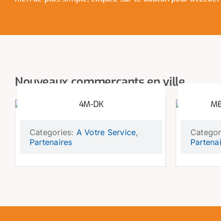
Nouveaux commerçants en ville
4M-DK
ME
Categories:
A Votre Service
,
Categor
Partenaires
Partena