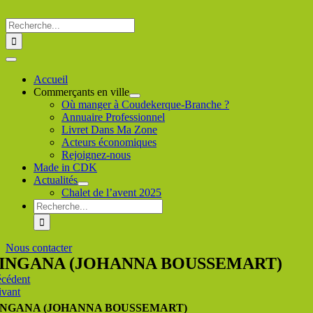
Passer
au
Rechercher
contenu
:
Toggle
Navigation
Accueil
Commerçants en ville
Où manger à Coudekerque-Branche ?
Annuaire Professionnel
Livret Dans Ma Zone
Acteurs économiques
Rejoignez-nous
Made in CDK
Actualités
Chalet de l’avent 2025
Rechercher
:
Nous contacter
INGANA (JOHANNA BOUSSEMART)
écédent
ivant
INGANA (JOHANNA BOUSSEMART)