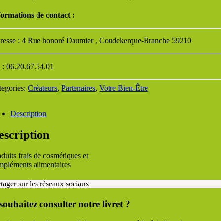
formations de contact :
resse : 4 Rue honoré Daumier , Coudekerque-Branche 59210
l : 06.20.67.54.01
tegories:
Créateurs
,
Partenaires
,
Votre Bien-Être
Description
escription
oduits frais de cosmétiques et
mpléments alimentaires
rtager sur les réseaux sociaux
souhaitez consulter notre livret ?