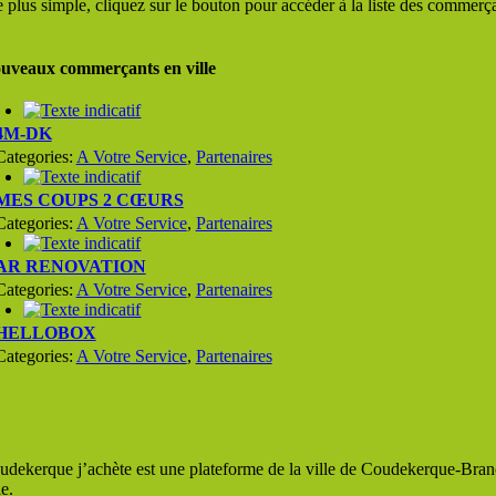
 plus simple, cliquez sur le bouton pour accéder à la liste des commerçan
uveaux commerçants en ville
4M-DK
Categories:
A Votre Service
,
Partenaires
MES COUPS 2 CŒURS
Categories:
A Votre Service
,
Partenaires
AR RENOVATION
Categories:
A Votre Service
,
Partenaires
HELLOBOX
Categories:
A Votre Service
,
Partenaires
udekerque j’achète est une plateforme de la ville de Coudekerque-Branc
le.