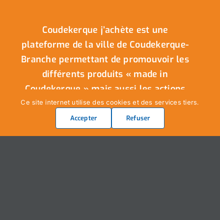
Coudekerque j’achète est une
plateforme de la ville de Coudekerque-
Branche permettant de promouvoir les
différents produits « made in
Coudekerque » mais aussi les actions
en partenariat avec les commerçants
Ce site internet utilise des cookies et des services tiers.
de la ville.
Accepter
Refuser