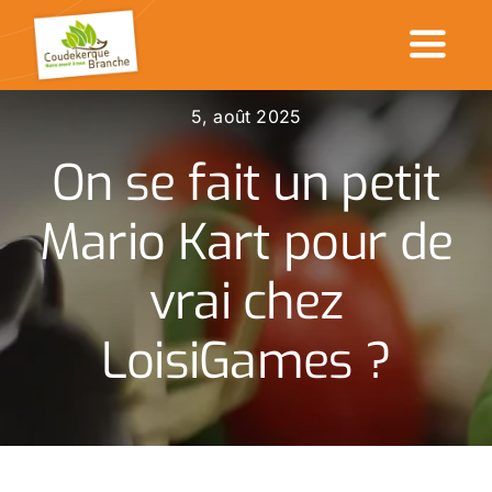
Passer
au
Toggl
contenu
Naviga
5, août 2025
Accueil
On se fait un petit
Commerçants en ville
Mario Kart pour de
Made in CDK
vrai chez
Actualités
LoisiGames ?
Rechercher
: